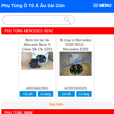
Phụ Tùng Ô Tô Á Âu Sài Gòn
PHỤ TÙNG MERCEDES-BENZ
Bơm trợ lực lái
Bi may ơ Mercedes
Merceds Benz S
E200 W211 ,
Class Slk Clk S202
Mercedes E200
W202 W210 S210
,E240 ,E280
A0024662901
A2303300325
Chi tiết
Có hàng
Chi tiết
Có hàng
Xem thêm
PHỤ TÙNG BMW