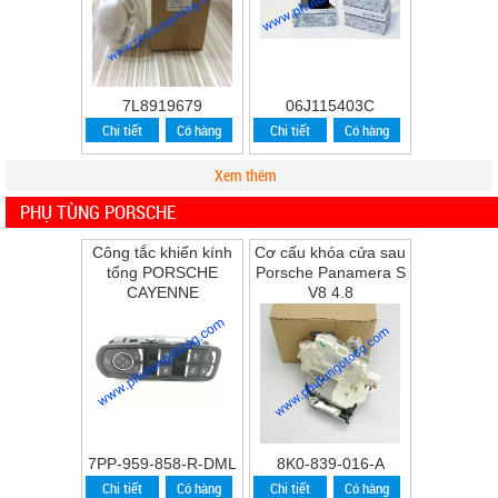
7L8919679
06J115403C
Chi tiết
Có hàng
Chi tiết
Có hàng
Xem thêm
PHỤ TÙNG PORSCHE
Công tắc khiển kính
Cơ cấu khóa cửa sau
tổng PORSCHE
Porsche Panamera S
CAYENNE
V8 4.8
7PP-959-858-R-DML
8K0-839-016-A
Chi tiết
Có hàng
Chi tiết
Có hàng