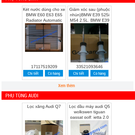
Két nước dùng cho xe
Giảm xóc sau (phuộc
BMW E60 E63 E65
nhún)BMW E39 525i
Radiator Automatic
M54 2.5L, BMW E39
Transmission
528i M52 2.8L, BMW
E39 530i M54 ...
17117519209
33521093646
Chi tiết
Có hàng
Chi tiết
Có hàng
Xem thêm
PHỤ TÙNG AUDI
Lọc xăng Audi Q7
Lọc dầu máy audi Q5
wolkswen tiguan
passat golf; jetta 2.0
Q5