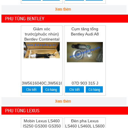
Xem thêm
PHỤ TÙNG BENTLEY
Giảm xóc
Cụm tăng tổng
trước(phuộc nhún)
Bentley Audi A8
Bentley Continental
Flying Spur Speed
năm 2009
3W5616040C,3W5616039C
07D 903 315 J
Chi tiết
Có hàng
Chi tiết
Có hàng
Xem thêm
PHỤ TÙNG LEXUS
Mobin Lexus LS460
Đèn pha Lexus
IS250 GS300 GS350
LS460 LS460L LS600