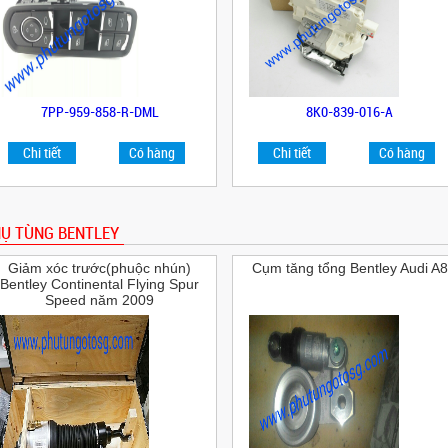
7PP-959-858-R-DML
8K0-839-016-A
Chi tiết
Có hàng
Chi tiết
Có hàng
Ụ TÙNG BENTLEY
Giảm xóc trước(phuộc nhún)
Cụm tăng tổng Bentley Audi A8
Bentley Continental Flying Spur
Speed năm 2009