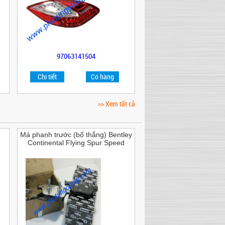
97063141504
Chi tiết
Có hàng
>> Xem tất cả
Má phanh trước (bố thắng) Bentley
Continental Flying Spur Speed