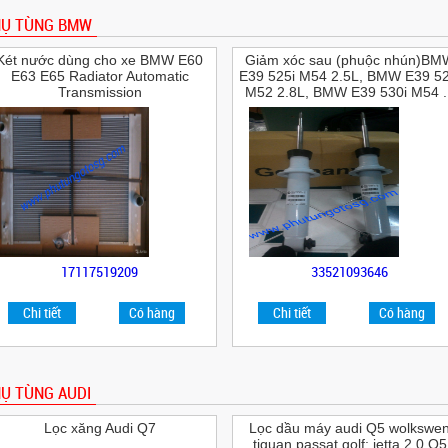
HỤ TÙNG BMW
Két nước dùng cho xe BMW E60
Giảm xóc sau (phuộc nhún)BM
E63 E65 Radiator Automatic
E39 525i M54 2.5L, BMW E39 52
Transmission
M52 2.8L, BMW E39 530i M54 ..
17117519209
33521093646
Chi tiết
Có hàng
Chi tiết
Có hàng
Ụ TÙNG AUDI
Lọc xăng Audi Q7
Lọc dầu máy audi Q5 wolkswe
tiguan passat golf; jetta 2.0 Q5