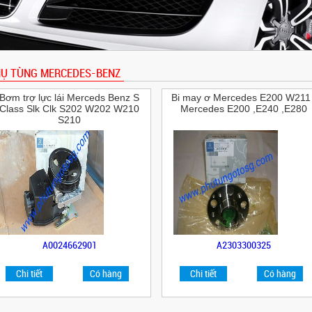
Ụ TÙNG MERCEDES-BENZ
Bơm trợ lực lái Merceds Benz S
Bi may ơ Mercedes E200 W211 
Class Slk Clk S202 W202 W210
Mercedes E200 ,E240 ,E280
S210
A0024662901
A2303300325
Chi tiết
Có hàng
Chi tiết
Có hàng