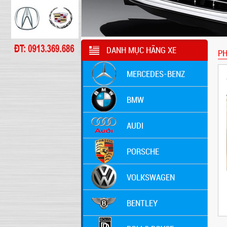
DANH MỤC HÃNG XE
PH
MERCEDES-BENZ
BMW
AUDI
PORSCHE
VOLKSWAGEN
BENTLEY