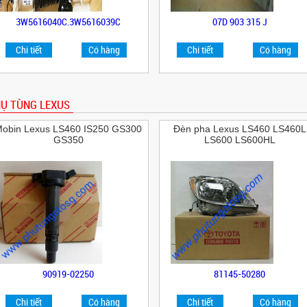
3W5616040C,3W5616039C
07D 903 315 J
Chi tiết
Có hàng
Chi tiết
Có hàng
Ụ TÙNG LEXUS
obin Lexus LS460 IS250 GS300
Đèn pha Lexus LS460 LS460L
GS350
LS600 LS600HL
90919-02250
81145-50280
Chi tiết
Có hàng
Chi tiết
Có hàng