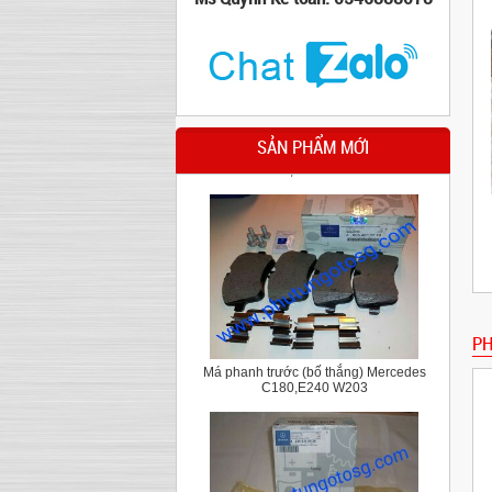
Cao su chân hộp số Mercedes C Class
W204,E class W212
SẢN PHẨM MỚI
PH
Má phanh trước (bố thắng) Mercedes
C180,E240 W203