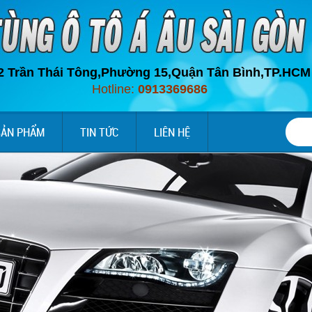
2 Trần Thái Tông,Phường 15,Quận Tân Bình,
TP.HC
M
Hotline:
0913369686
SẢN PHẨM
TIN TỨC
LIÊN HỆ