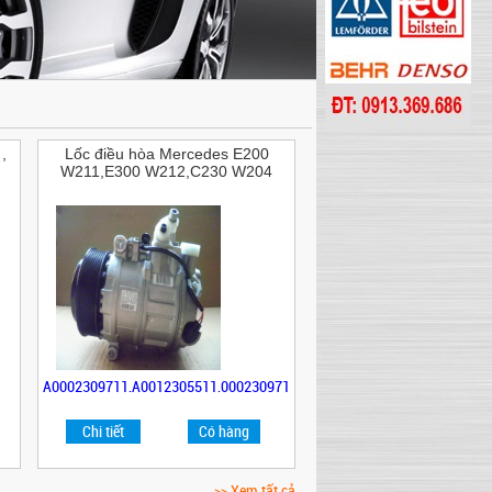
,
Lốc điều hòa Mercedes E200
W211,E300 W212,C230 W204
A0002309711,A0012305511,0002309711,A0012305511,A0002309711,A
Chi tiết
Có hàng
>> Xem tất cả