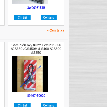
3W0698151B
Chi tiết
Có hàng
>> Xem tất cả
Cảm biến oxy trước Lexus:IS250
/GS350 /GS450H /LS460 /GS300
/IS350
89467-50020
Chi tiết
Có hàng