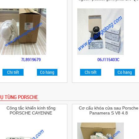
7L8919679
06J115403C
Chi tiết
Có hàng
Chi tiết
Có hàng
Ụ TÙNG PORSCHE
Công tắc khiển kính tổng
Cơ cấu khóa cửa sau Porsche
PORSCHE CAYENNE
Panamera S V8 4.8