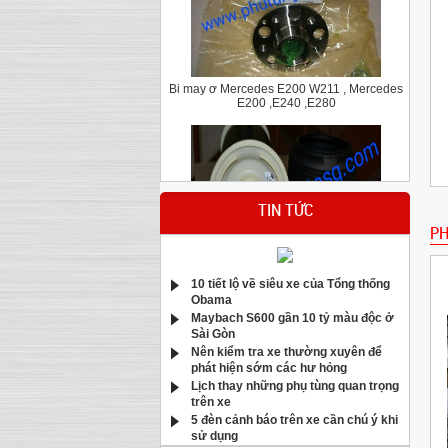
Bi may ơ Mercedes E200 W211 , Mercedes
E200 ,E240 ,E280
TIN TỨC
PH
Bầu hơi giảm xóc sau Bmw X5 E70
10 tiết lộ về siêu xe của Tổng thống
Obama
Maybach S600 gần 10 tỷ màu độc ở
Sài Gòn
Nên kiểm tra xe thường xuyên để
phát hiện sớm các hư hỏng
Lịch thay những phụ tùng quan trọng
trên xe
5 đèn cảnh báo trên xe cần chú ý khi
sử dụng
Má phanh trước Mercedes C200,C250,C300