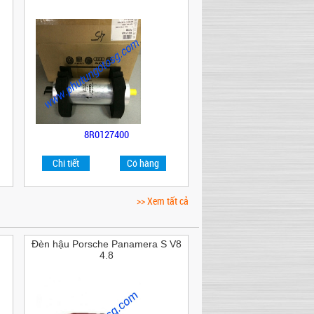
8R0127400
Chi tiết
Có hàng
>> Xem tất cả
Đèn hậu Porsche Panamera S V8
4.8