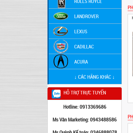
ROLLS ROYCE
P
LANDROVER
LEXUS
CADILLAC
ACURA
↓ CÁC HÃNG KHÁC ↓
HỖ TRỢ TRỰC TUYẾN
Hotline: 0913369686
PH
Ms Vân Marketing: 0943488586
Ms Quỳnh Kế toán: 0346888078