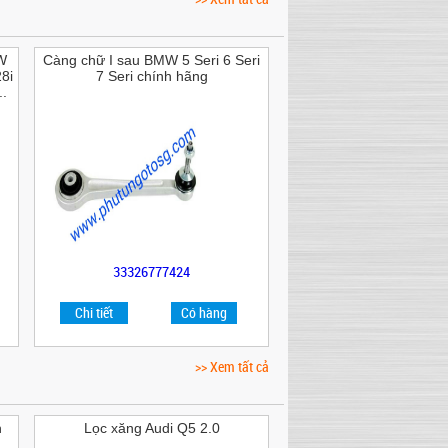
W
Càng chữ I sau BMW 5 Seri 6 Seri
8i
7 Seri chính hãng
.
33326777424
Chi tiết
Có hàng
>> Xem tất cả
n
Lọc xăng Audi Q5 2.0