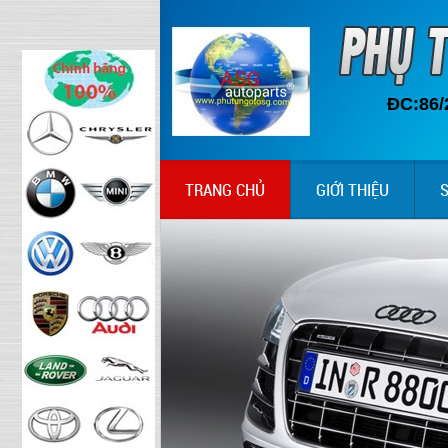
ĐC:86/
TRANG CHỦ
GIỚI THIỆU