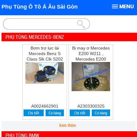
Phụ Tùng Ô Tô Á Âu Sài Gòn
PHỤ TÙNG MERCEDES-BENZ
Bơm trợ lực lái
Bi may ơ Mercedes
Merceds Benz S
E200 W211 ,
Class Slk Clk S202
Mercedes E200
W202 W210 S210
,E240 ,E280
A0024662901
A2303300325
Chi tiết
Có hàng
Chi tiết
Có hàng
Xem thêm
PHỤ TÙNG BMW