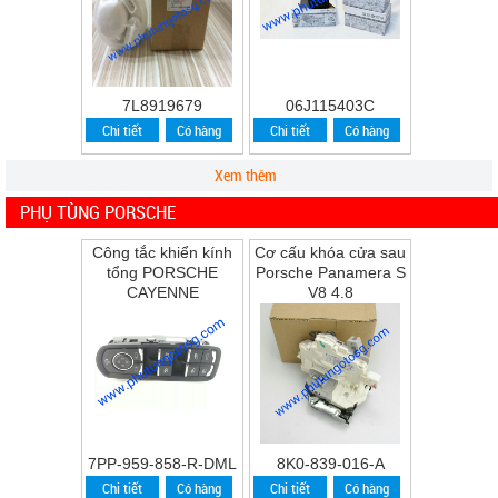
7L8919679
06J115403C
Chi tiết
Có hàng
Chi tiết
Có hàng
Xem thêm
PHỤ TÙNG PORSCHE
Công tắc khiển kính
Cơ cấu khóa cửa sau
tổng PORSCHE
Porsche Panamera S
CAYENNE
V8 4.8
7PP-959-858-R-DML
8K0-839-016-A
Chi tiết
Có hàng
Chi tiết
Có hàng