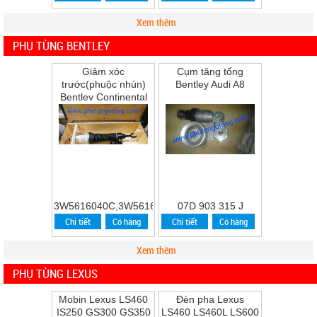
Xem thêm
PHỤ TÙNG BENTLEY
Giảm xóc
Cụm tăng tổng
trước(phuộc nhún)
Bentley Audi A8
Bentley Continental
Flying Spur Speed
năm 2009
3W5616040C,3W5616039C
07D 903 315 J
Chi tiết
Có hàng
Chi tiết
Có hàng
Xem thêm
PHỤ TÙNG LEXUS
Mobin Lexus LS460
Đèn pha Lexus
IS250 GS300 GS350
LS460 LS460L LS600