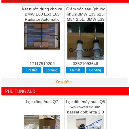
Két nước dùng cho xe
Giảm xóc sau (phuộc
BMW E60 E63 E65
nhún)BMW E39 525i
Radiator Automatic
M54 2.5L, BMW E39
Transmission
528i M52 2.8L, BMW
E39 530i M54 ...
17117519209
33521093646
Chi tiết
Có hàng
Chi tiết
Có hàng
Xem thêm
PHỤ TÙNG AUDI
Lọc xăng Audi Q7
Lọc dầu máy audi Q5
wolkswen tiguan
passat golf; jetta 2.0
Q5