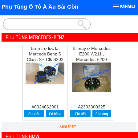
Phụ Tùng Ô Tô Á Âu Sài Gòn
PHỤ TÙNG MERCEDES-BENZ
Bơm trợ lực lái
Bi may ơ Mercedes
Merceds Benz S
E200 W211 ,
Class Slk Clk S202
Mercedes E200
W202 W210 S210
,E240 ,E280
A0024662901
A2303300325
Chi tiết
Có hàng
Chi tiết
Có hàng
Xem thêm
PHỤ TÙNG BMW