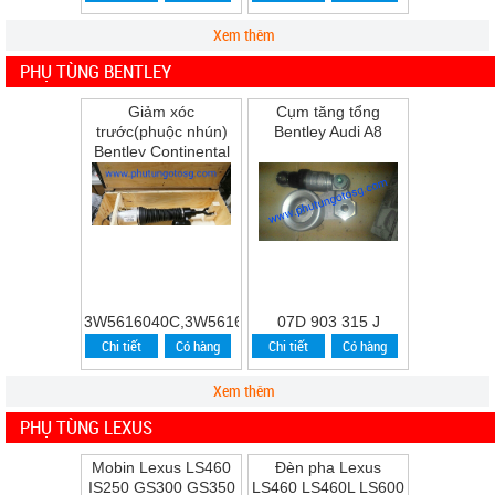
Xem thêm
PHỤ TÙNG BENTLEY
Giảm xóc
Cụm tăng tổng
trước(phuộc nhún)
Bentley Audi A8
Bentley Continental
Flying Spur Speed
năm 2009
3W5616040C,3W5616039C
07D 903 315 J
Chi tiết
Có hàng
Chi tiết
Có hàng
Xem thêm
PHỤ TÙNG LEXUS
Mobin Lexus LS460
Đèn pha Lexus
IS250 GS300 GS350
LS460 LS460L LS600