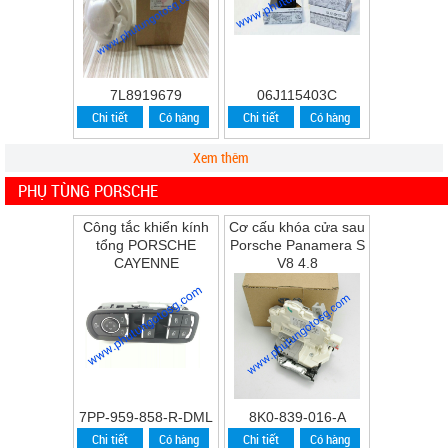
7L8919679
06J115403C
Chi tiết
Có hàng
Chi tiết
Có hàng
Xem thêm
PHỤ TÙNG PORSCHE
Công tắc khiển kính
Cơ cấu khóa cửa sau
tổng PORSCHE
Porsche Panamera S
CAYENNE
V8 4.8
7PP-959-858-R-DML
8K0-839-016-A
Chi tiết
Có hàng
Chi tiết
Có hàng