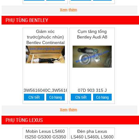
Xem thêm
PHỤ TÙNG BENTLEY
Giảm xóc
Cụm tăng tổng
trước(phuộc nhún)
Bentley Audi A8
Bentley Continental
Flying Spur Speed
năm 2009
3W5616040C,3W5616039C
07D 903 315 J
Chi tiết
Có hàng
Chi tiết
Có hàng
Xem thêm
PHỤ TÙNG LEXUS
Mobin Lexus LS460
Đèn pha Lexus
IS250 GS300 GS350
LS460 LS460L LS600