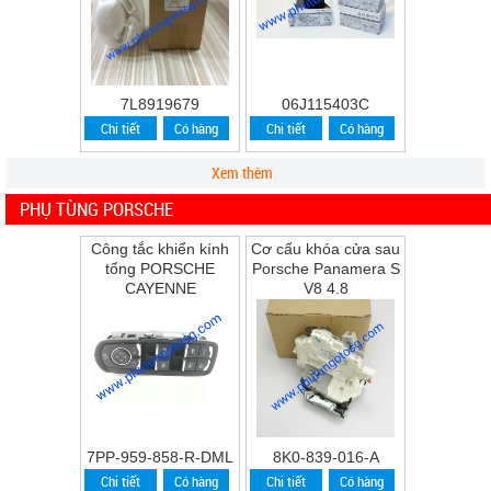
7L8919679
06J115403C
Chi tiết
Có hàng
Chi tiết
Có hàng
Xem thêm
PHỤ TÙNG PORSCHE
Công tắc khiển kính
Cơ cấu khóa cửa sau
tổng PORSCHE
Porsche Panamera S
CAYENNE
V8 4.8
7PP-959-858-R-DML
8K0-839-016-A
Chi tiết
Có hàng
Chi tiết
Có hàng