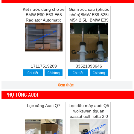
Két nước dùng cho xe
Giảm xóc sau (phuộc
BMW E60 E63 E65
nhún)BMW E39 525i
Radiator Automatic
M54 2.5L, BMW E39
Transmission
528i M52 2.8L, BMW
E39 530i M54 ...
17117519209
33521093646
Chi tiết
Có hàng
Chi tiết
Có hàng
Xem thêm
PHỤ TÙNG AUDI
Lọc xăng Audi Q7
Lọc dầu máy audi Q5
wolkswen tiguan
passat golf; jetta 2.0
Q5