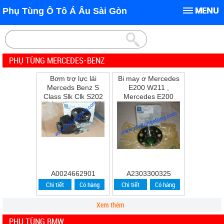
Phụ Tùng Ô Tô Á Âu Sài Gòn
PHỤ TÙNG MERCEDES-BENZ
Bơm trợ lực lái
Bi may ơ Mercedes
Merceds Benz S
E200 W211 ,
Class Slk Clk S202
Mercedes E200
W202 W210 S210
,E240 ,E280
A0024662901
A2303300325
Chi tiết
Có hàng
Chi tiết
Có hàng
Xem thêm
PHỤ TÙNG BMW