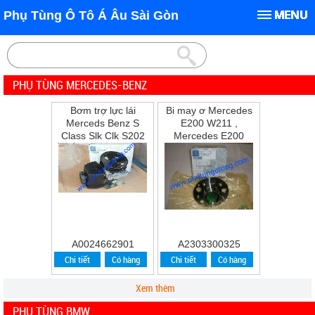
Phụ Tùng Ô Tô Á Âu Sài Gòn
PHỤ TÙNG MERCEDES-BENZ
Bơm trợ lực lái
Bi may ơ Mercedes
Merceds Benz S
E200 W211 ,
Class Slk Clk S202
Mercedes E200
W202 W210 S210
,E240 ,E280
A0024662901
A2303300325
Chi tiết
Có hàng
Chi tiết
Có hàng
Xem thêm
PHỤ TÙNG BMW