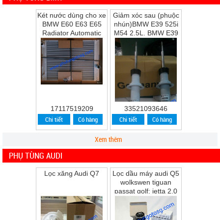
Két nước dùng cho xe
Giảm xóc sau (phuộc
BMW E60 E63 E65
nhún)BMW E39 525i
Radiator Automatic
M54 2.5L, BMW E39
Transmission
528i M52 2.8L, BMW
E39 530i M54 ...
17117519209
33521093646
Chi tiết
Có hàng
Chi tiết
Có hàng
Xem thêm
PHỤ TÙNG AUDI
Lọc xăng Audi Q7
Lọc dầu máy audi Q5
wolkswen tiguan
passat golf; jetta 2.0
Q5