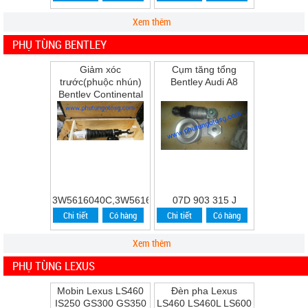
Xem thêm
PHỤ TÙNG BENTLEY
Giảm xóc
Cụm tăng tổng
trước(phuộc nhún)
Bentley Audi A8
Bentley Continental
Flying Spur Speed
năm 2009
3W5616040C,3W5616039C
07D 903 315 J
Chi tiết
Có hàng
Chi tiết
Có hàng
Xem thêm
PHỤ TÙNG LEXUS
Mobin Lexus LS460
Đèn pha Lexus
IS250 GS300 GS350
LS460 LS460L LS600