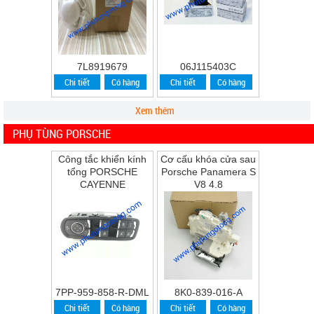
7L8919679
06J115403C
Chi tiết
Có hàng
Chi tiết
Có hàng
Xem thêm
PHỤ TÙNG PORSCHE
Công tắc khiển kính
Cơ cấu khóa cửa sau
tổng PORSCHE
Porsche Panamera S
CAYENNE
V8 4.8
7PP-959-858-R-DML
8K0-839-016-A
Chi tiết
Có hàng
Chi tiết
Có hàng