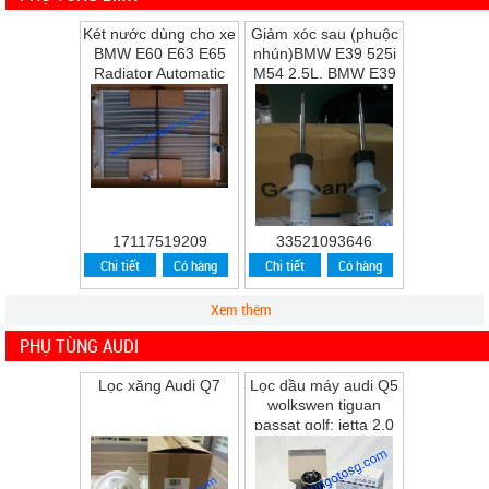
Két nước dùng cho xe
Giảm xóc sau (phuộc
BMW E60 E63 E65
nhún)BMW E39 525i
Radiator Automatic
M54 2.5L, BMW E39
Transmission
528i M52 2.8L, BMW
E39 530i M54 ...
17117519209
33521093646
Chi tiết
Có hàng
Chi tiết
Có hàng
Xem thêm
PHỤ TÙNG AUDI
Lọc xăng Audi Q7
Lọc dầu máy audi Q5
wolkswen tiguan
passat golf; jetta 2.0
Q5