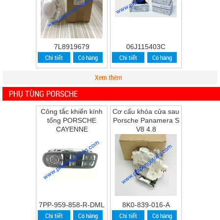
7L8919679
06J115403C
Chi tiết
Có hàng
Chi tiết
Có hàng
Xem thêm
PHỤ TÙNG PORSCHE
Công tắc khiển kính
Cơ cấu khóa cửa sau
tổng PORSCHE
Porsche Panamera S
CAYENNE
V8 4.8
7PP-959-858-R-DML
8K0-839-016-A
Chi tiết
Có hàng
Chi tiết
Có hàng