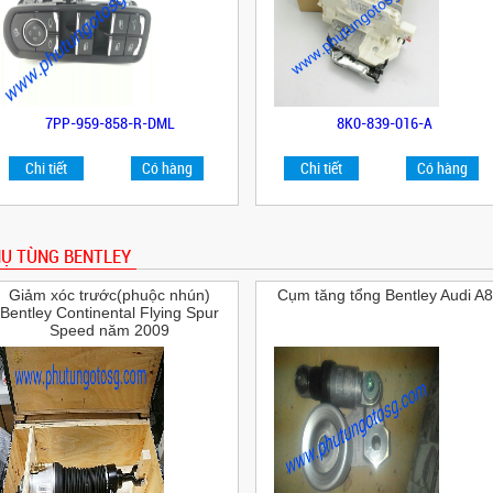
7PP-959-858-R-DML
8K0-839-016-A
Chi tiết
Có hàng
Chi tiết
Có hàng
Ụ TÙNG BENTLEY
Giảm xóc trước(phuộc nhún)
Cụm tăng tổng Bentley Audi A8
Bentley Continental Flying Spur
Speed năm 2009