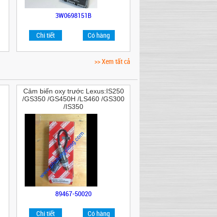
3W0698151B
Chi tiết
Có hàng
>> Xem tất cả
Cảm biến oxy trước Lexus:IS250
/GS350 /GS450H /LS460 /GS300
/IS350
89467-50020
Chi tiết
Có hàng