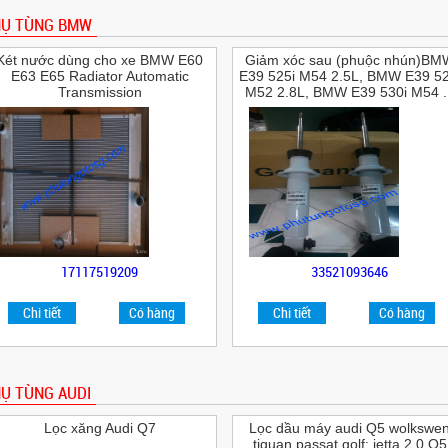
HỤ TÙNG BMW
Két nước dùng cho xe BMW E60
Giảm xóc sau (phuộc nhún)BM
E63 E65 Radiator Automatic
E39 525i M54 2.5L, BMW E39 52
Transmission
M52 2.8L, BMW E39 530i M54 ..
17117519209
33521093646
Chi tiết
Có hàng
Chi tiết
Có hàng
Ụ TÙNG AUDI
Lọc xăng Audi Q7
Lọc dầu máy audi Q5 wolkswe
tiguan passat golf; jetta 2.0 Q5