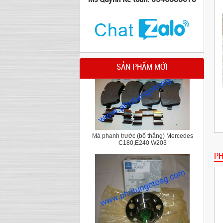
Cao su chân hộp số Mercedes C Class
W204,E class W212
SẢN PHẨM MỚI
Má phanh trước (bố thắng) Mercedes
C180,E240 W203
PH
Bi may ơ Mercedes E200 W211 , Mercedes