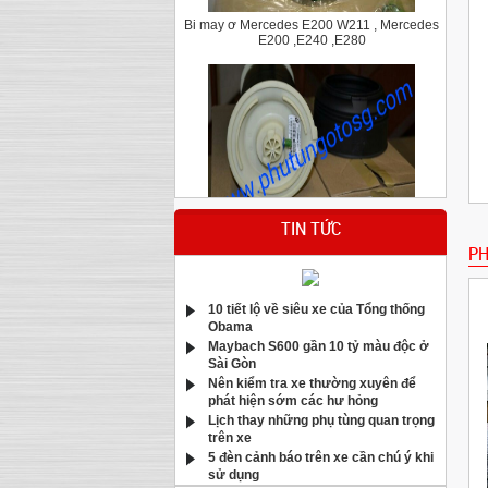
E200 ,E240 ,E280
Bầu hơi giảm xóc sau Bmw X5 E70
TIN TỨC
PH
10 tiết lộ về siêu xe của Tổng thống
Obama
Maybach S600 gần 10 tỷ màu độc ở
Sài Gòn
Nên kiểm tra xe thường xuyên để
phát hiện sớm các hư hỏng
Má phanh trước Mercedes C200,C250,C300
Lịch thay những phụ tùng quan trọng
E250 CGI W204 W212
trên xe
5 đèn cảnh báo trên xe cần chú ý khi
sử dụng