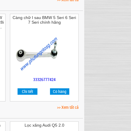
W
Càng chữ I sau BMW 5 Seri 6 Seri
8i
7 Seri chính hãng
.
33326777424
Chi tiết
Có hàng
>> Xem tất cả
n
Lọc xăng Audi Q5 2.0