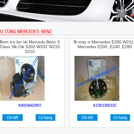
Ụ TÙNG MERCEDES-BENZ
Bơm trợ lực lái Merceds Benz S
Bi may ơ Mercedes E200 W211 
Class Slk Clk S202 W202 W210
Mercedes E200 ,E240 ,E280
S210
A0024662901
A2303300325
Chi tiết
Có hàng
Chi tiết
Có hàng