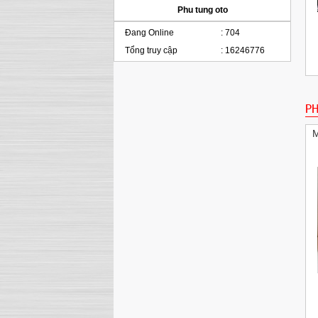
Phu tung oto
Đang Online
:
704
Tổng truy cập
:
16246776
Két nước dùng cho xe BMW E60 E63 E65
Radiator Automatic Transmission
PH
M
Pitton BMW E39 E46 E60 E83 E85 325i 525i
x3 M54