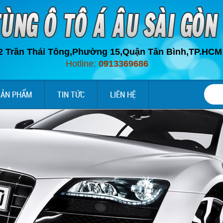
2 Trần Thái Tông,Phường 15,Quận Tân Bình,
TP.HC
M
Hotline:
0913369686
SẢN PHẨM
TIN TỨC
LIÊN HỆ