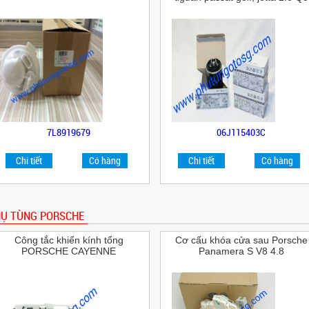
7L8919679
06J115403C
Chi tiết
Có hàng
Chi tiết
Có hàng
Ụ TÙNG PORSCHE
Công tắc khiển kính tổng
Cơ cấu khóa cửa sau Porsche
PORSCHE CAYENNE
Panamera S V8 4.8