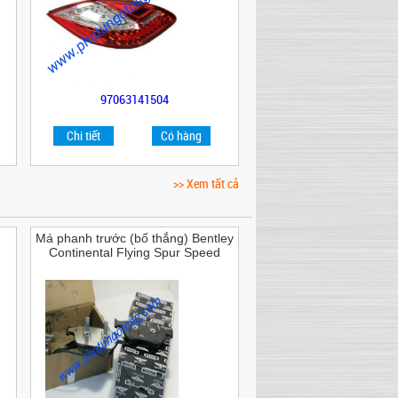
97063141504
Chi tiết
Có hàng
>> Xem tất cả
Má phanh trước (bố thắng) Bentley
Continental Flying Spur Speed