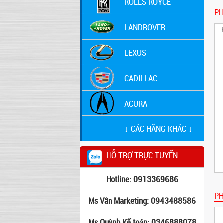
ROLLS ROYCE
P
LANDROVER
LEXUS
CADILLAC
ACURA
↓ CÁC HÃNG KHÁC ↓
HỖ TRỢ TRỰC TUYẾN
Hotline: 0913369686
PH
Ms Vân Marketing: 0943488586
Ms Quỳnh Kế toán: 0346888078