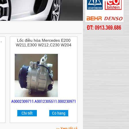
,
Lốc điều hòa Mercedes E200
W211,E300 W212,C230 W204
A0002309711,A0012305511,0002309711,A0012305511,A0002309711,A
Chi tiết
Có hàng
>> Xem tất cả