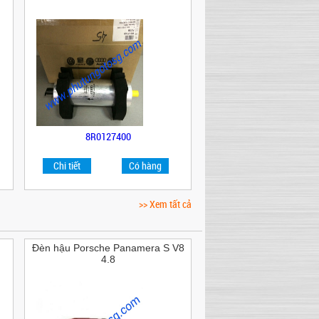
8R0127400
Chi tiết
Có hàng
>> Xem tất cả
Đèn hậu Porsche Panamera S V8
4.8