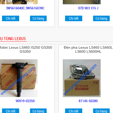
3W5616040C,3W5616039C
07D 903 315 J
Chi tiết
Có hàng
Chi tiết
Có hàng
Ụ TÙNG LEXUS
obin Lexus LS460 IS250 GS300
Đèn pha Lexus LS460 LS460L
GS350
LS600 LS600HL
90919-02250
81145-50280
Chi tiết
Có hàng
Chi tiết
Có hàng