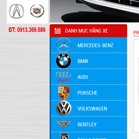
DANH MỤC HÃNG XE
PH
MERCEDES-BENZ
BMW
AUDI
PORSCHE
VOLKSWAGEN
BENTLEY