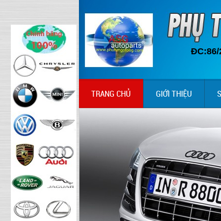
ĐC:86/
TRANG CHỦ
GIỚI THIỆU