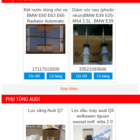
Két nước dùng cho xe
Giảm xóc sau (phuộc
BMW E60 E63 E65
nhún)BMW E39 525i
Radiator Automatic
M54 2.5L, BMW E39
Transmission
528i M52 2.8L, BMW
E39 530i M54 ...
17117519209
33521093646
Chi tiết
Có hàng
Chi tiết
Có hàng
Xem thêm
PHỤ TÙNG AUDI
Lọc xăng Audi Q7
Lọc dầu máy audi Q5
wolkswen tiguan
passat golf; jetta 2.0
Q5