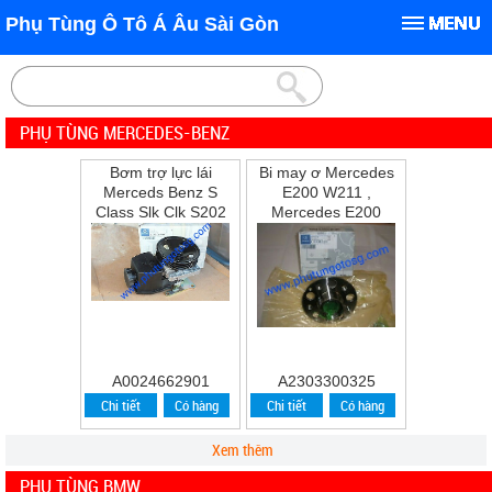
Phụ Tùng Ô Tô Á Âu Sài Gòn
PHỤ TÙNG MERCEDES-BENZ
Bơm trợ lực lái
Bi may ơ Mercedes
Merceds Benz S
E200 W211 ,
Class Slk Clk S202
Mercedes E200
W202 W210 S210
,E240 ,E280
A0024662901
A2303300325
Chi tiết
Có hàng
Chi tiết
Có hàng
Xem thêm
PHỤ TÙNG BMW