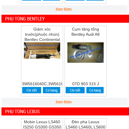
Xem thêm
PHỤ TÙNG BENTLEY
Giảm xóc
Cụm tăng tổng
trước(phuộc nhún)
Bentley Audi A8
Bentley Continental
Flying Spur Speed
năm 2009
3W5616040C,3W5616039C
07D 903 315 J
Chi tiết
Có hàng
Chi tiết
Có hàng
Xem thêm
PHỤ TÙNG LEXUS
Mobin Lexus LS460
Đèn pha Lexus
IS250 GS300 GS350
LS460 LS460L LS600