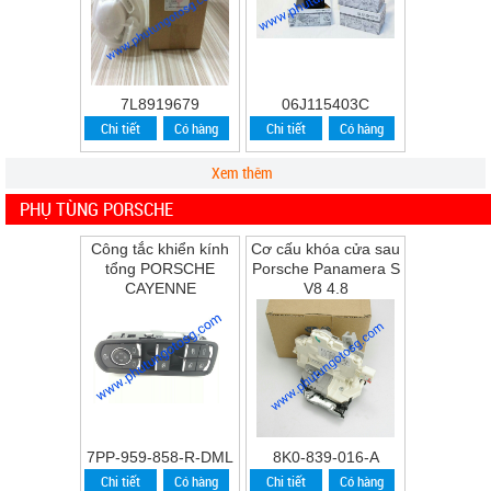
7L8919679
06J115403C
Chi tiết
Có hàng
Chi tiết
Có hàng
Xem thêm
PHỤ TÙNG PORSCHE
Công tắc khiển kính
Cơ cấu khóa cửa sau
tổng PORSCHE
Porsche Panamera S
CAYENNE
V8 4.8
7PP-959-858-R-DML
8K0-839-016-A
Chi tiết
Có hàng
Chi tiết
Có hàng