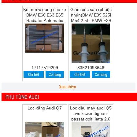
Két nước dùng cho xe
Giảm xóc sau (phuộc
BMW E60 E63 E65
nhún)BMW E39 525i
Radiator Automatic
M54 2.5L, BMW E39
Transmission
528i M52 2.8L, BMW
E39 530i M54 ...
17117519209
33521093646
Chi tiết
Có hàng
Chi tiết
Có hàng
Xem thêm
PHỤ TÙNG AUDI
Lọc xăng Audi Q7
Lọc dầu máy audi Q5
wolkswen tiguan
passat golf; jetta 2.0
Q5