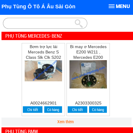
Phụ Tùng Ô Tô Á Âu Sài Gòn
PHỤ TÙNG MERCEDES-BENZ
Bơm trợ lực lái
Bi may ơ Mercedes
Merceds Benz S
E200 W211 ,
Class Slk Clk S202
Mercedes E200
W202 W210 S210
,E240 ,E280
A0024662901
A2303300325
Chi tiết
Có hàng
Chi tiết
Có hàng
Xem thêm
PHỤ TÙNG BMW