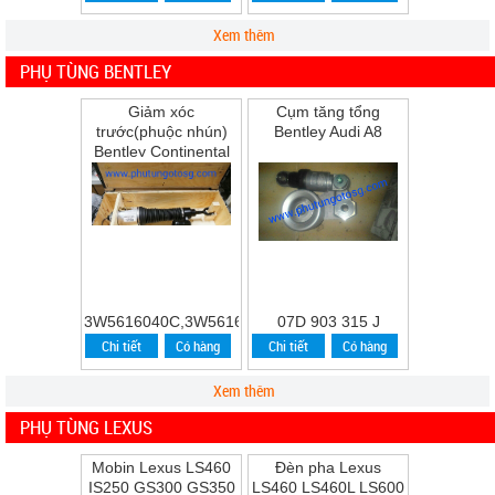
Xem thêm
PHỤ TÙNG BENTLEY
Giảm xóc
Cụm tăng tổng
trước(phuộc nhún)
Bentley Audi A8
Bentley Continental
Flying Spur Speed
năm 2009
3W5616040C,3W5616039C
07D 903 315 J
Chi tiết
Có hàng
Chi tiết
Có hàng
Xem thêm
PHỤ TÙNG LEXUS
Mobin Lexus LS460
Đèn pha Lexus
IS250 GS300 GS350
LS460 LS460L LS600