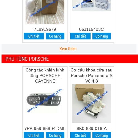
7L8919679
06J115403C
Chi tiết
Có hàng
Chi tiết
Có hàng
Xem thêm
PHỤ TÙNG PORSCHE
Công tắc khiển kính
Cơ cấu khóa cửa sau
tổng PORSCHE
Porsche Panamera S
CAYENNE
V8 4.8
7PP-959-858-R-DML
8K0-839-016-A
Chi tiết
Có hàng
Chi tiết
Có hàng