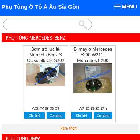
Phụ Tùng Ô Tô Á Âu Sài Gòn
PHỤ TÙNG MERCEDES-BENZ
Bơm trợ lực lái
Bi may ơ Mercedes
Merceds Benz S
E200 W211 ,
Class Slk Clk S202
Mercedes E200
W202 W210 S210
,E240 ,E280
A0024662901
A2303300325
Chi tiết
Có hàng
Chi tiết
Có hàng
Xem thêm
PHỤ TÙNG BMW