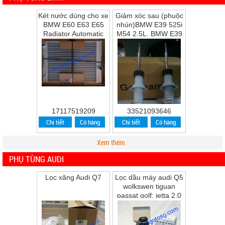
Két nước dùng cho xe
Giảm xóc sau (phuộc
BMW E60 E63 E65
nhún)BMW E39 525i
Radiator Automatic
M54 2.5L, BMW E39
Transmission
528i M52 2.8L, BMW
E39 530i M54 ...
17117519209
33521093646
Chi tiết
Có hàng
Chi tiết
Có hàng
Xem thêm
PHỤ TÙNG AUDI
Lọc xăng Audi Q7
Lọc dầu máy audi Q5
wolkswen tiguan
passat golf; jetta 2.0
Q5