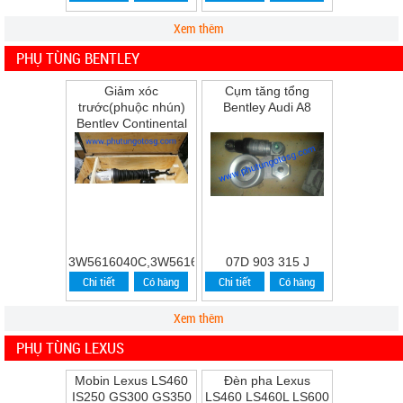
Xem thêm
PHỤ TÙNG BENTLEY
Giảm xóc
Cụm tăng tổng
trước(phuộc nhún)
Bentley Audi A8
Bentley Continental
Flying Spur Speed
năm 2009
3W5616040C,3W5616039C
07D 903 315 J
Chi tiết
Có hàng
Chi tiết
Có hàng
Xem thêm
PHỤ TÙNG LEXUS
Mobin Lexus LS460
Đèn pha Lexus
IS250 GS300 GS350
LS460 LS460L LS600