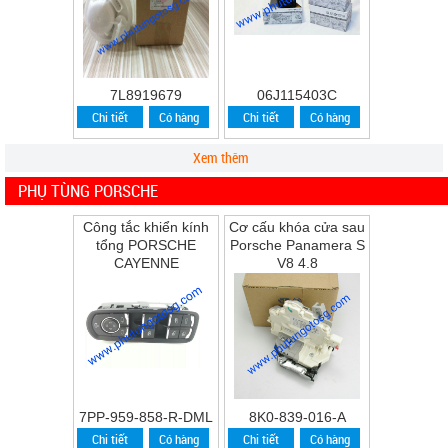
7L8919679
06J115403C
Chi tiết
Có hàng
Chi tiết
Có hàng
Xem thêm
PHỤ TÙNG PORSCHE
Công tắc khiển kính
Cơ cấu khóa cửa sau
tổng PORSCHE
Porsche Panamera S
CAYENNE
V8 4.8
7PP-959-858-R-DML
8K0-839-016-A
Chi tiết
Có hàng
Chi tiết
Có hàng