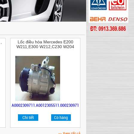
,
Lốc điều hòa Mercedes E200
W211,E300 W212,C230 W204
A0002309711,A0012305511,0002309711,A0012305511,A0002309711,A
Chi tiết
Có hàng
>> Xem tất cả