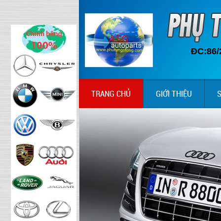
ĐC:86/
TRANG CHỦ
GIỚI THIỆU