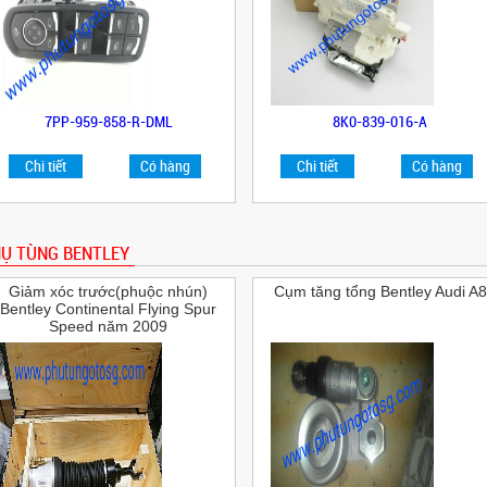
7PP-959-858-R-DML
8K0-839-016-A
Chi tiết
Có hàng
Chi tiết
Có hàng
Ụ TÙNG BENTLEY
Giảm xóc trước(phuộc nhún)
Cụm tăng tổng Bentley Audi A8
Bentley Continental Flying Spur
Speed năm 2009