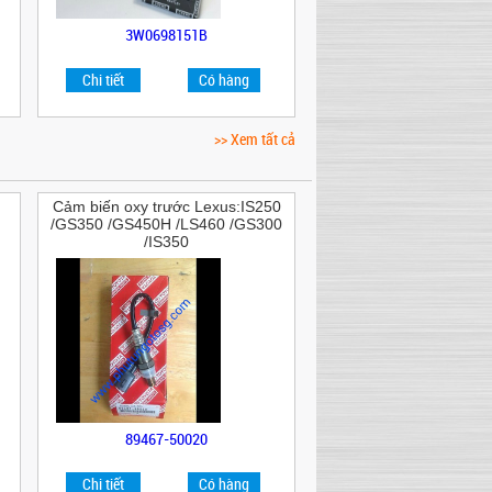
3W0698151B
Chi tiết
Có hàng
>> Xem tất cả
Cảm biến oxy trước Lexus:IS250
/GS350 /GS450H /LS460 /GS300
/IS350
89467-50020
Chi tiết
Có hàng