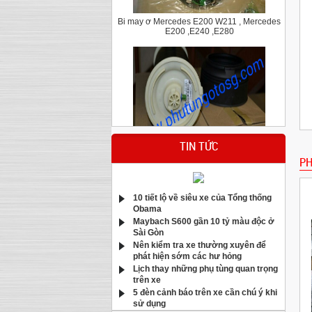
Bi may ơ Mercedes E200 W211 , Mercedes
E200 ,E240 ,E280
Bầu hơi giảm xóc sau Bmw X5 E70
TIN TỨC
PH
10 tiết lộ về siêu xe của Tổng thống
Obama
Maybach S600 gần 10 tỷ màu độc ở
Sài Gòn
Nên kiểm tra xe thường xuyên để
phát hiện sớm các hư hỏng
Má phanh trước Mercedes C200,C250,C300
Lịch thay những phụ tùng quan trọng
E250 CGI W204 W212
trên xe
5 đèn cảnh báo trên xe cần chú ý khi
sử dụng