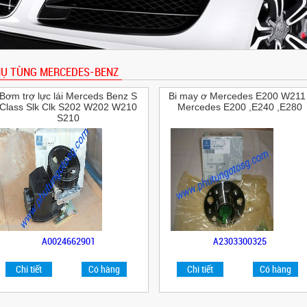
Ụ TÙNG MERCEDES-BENZ
Bơm trợ lực lái Merceds Benz S
Bi may ơ Mercedes E200 W211 
Class Slk Clk S202 W202 W210
Mercedes E200 ,E240 ,E280
S210
A0024662901
A2303300325
Chi tiết
Có hàng
Chi tiết
Có hàng