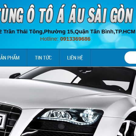
2 Trần Thái Tông,Phường 15,Quận Tân Bình,
TP.HC
M
Hotline:
0913369686
SẢN PHẨM
TIN TỨC
LIÊN HỆ