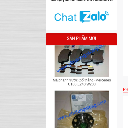
Cao su chân hộp số Mercedes C Class
W204,E class W212
SẢN PHẨM MỚI
Má phanh trước (bố thắng) Mercedes
C180,E240 W203
PH