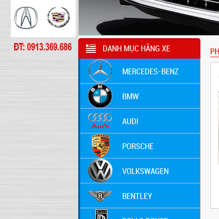
DANH MỤC HÃNG XE
PH
MERCEDES-BENZ
BMW
AUDI
PORSCHE
VOLKSWAGEN
BENTLEY