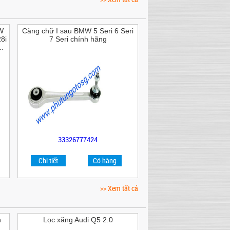
W
Càng chữ I sau BMW 5 Seri 6 Seri
8i
7 Seri chính hãng
.
33326777424
Chi tiết
Có hàng
>> Xem tất cả
n
Lọc xăng Audi Q5 2.0