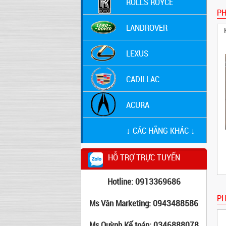
ROLLS ROYCE
P
LANDROVER
LEXUS
CADILLAC
ACURA
↓ CÁC HÃNG KHÁC ↓
HỖ TRỢ TRỰC TUYẾN
Hotline: 0913369686
PH
Ms Vân Marketing: 0943488586
Ms Quỳnh Kế toán: 0346888078