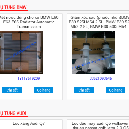
HỤ TÙNG BMW
Két nước dùng cho xe BMW E60
Giảm xóc sau (phuộc nhún)BM
E63 E65 Radiator Automatic
E39 525i M54 2.5L, BMW E39 52
Transmission
M52 2.8L, BMW E39 530i M54 ..
17117519209
33521093646
Chi tiết
Có hàng
Chi tiết
Có hàng
Ụ TÙNG AUDI
Lọc xăng Audi Q7
Lọc dầu máy audi Q5 wolkswe
tiguan passat golf; jetta 2.0 Q5