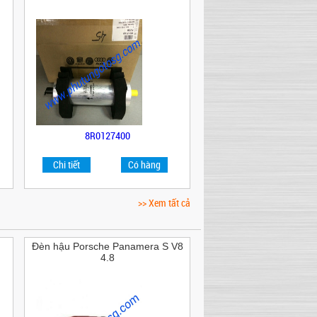
8R0127400
Chi tiết
Có hàng
>> Xem tất cả
Đèn hậu Porsche Panamera S V8
4.8