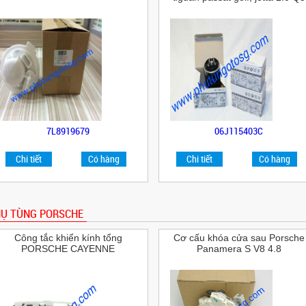
7L8919679
06J115403C
Chi tiết
Có hàng
Chi tiết
Có hàng
Ụ TÙNG PORSCHE
Công tắc khiển kính tổng
Cơ cấu khóa cửa sau Porsche
PORSCHE CAYENNE
Panamera S V8 4.8