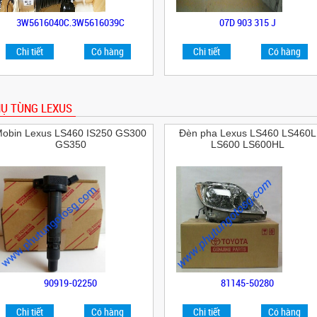
3W5616040C,3W5616039C
07D 903 315 J
Chi tiết
Có hàng
Chi tiết
Có hàng
Ụ TÙNG LEXUS
obin Lexus LS460 IS250 GS300
Đèn pha Lexus LS460 LS460L
GS350
LS600 LS600HL
90919-02250
81145-50280
Chi tiết
Có hàng
Chi tiết
Có hàng