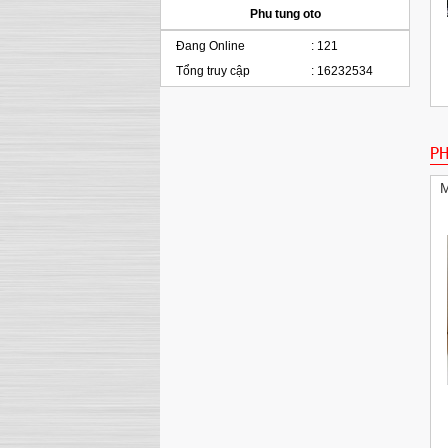
Phu tung oto
Đang Online
:
121
Tổng truy cập
:
16232534
Két nước dùng cho xe BMW E60 E63 E65
Radiator Automatic Transmission
PH
M
Pitton BMW E39 E46 E60 E83 E85 325i 525i
x3 M54