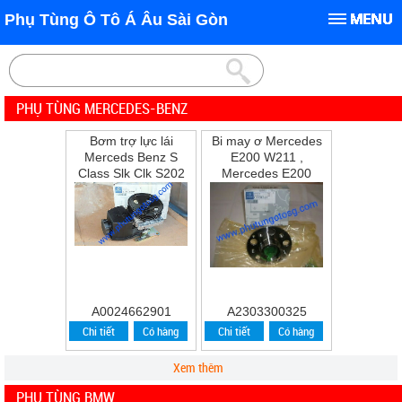
Phụ Tùng Ô Tô Á Âu Sài Gòn
PHỤ TÙNG MERCEDES-BENZ
Bơm trợ lực lái
Bi may ơ Mercedes
Merceds Benz S
E200 W211 ,
Class Slk Clk S202
Mercedes E200
W202 W210 S210
,E240 ,E280
A0024662901
A2303300325
Chi tiết
Có hàng
Chi tiết
Có hàng
Xem thêm
PHỤ TÙNG BMW