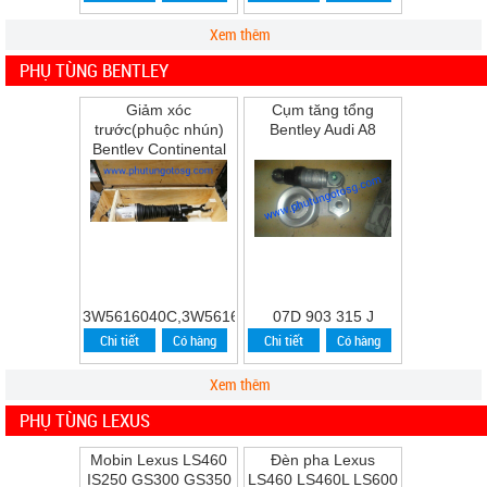
Xem thêm
PHỤ TÙNG BENTLEY
Giảm xóc
Cụm tăng tổng
trước(phuộc nhún)
Bentley Audi A8
Bentley Continental
Flying Spur Speed
năm 2009
3W5616040C,3W5616039C
07D 903 315 J
Chi tiết
Có hàng
Chi tiết
Có hàng
Xem thêm
PHỤ TÙNG LEXUS
Mobin Lexus LS460
Đèn pha Lexus
IS250 GS300 GS350
LS460 LS460L LS600