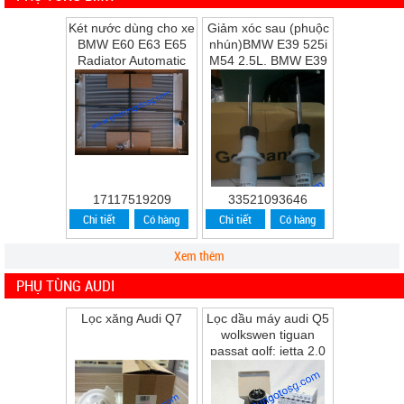
Két nước dùng cho xe
Giảm xóc sau (phuộc
BMW E60 E63 E65
nhún)BMW E39 525i
Radiator Automatic
M54 2.5L, BMW E39
Transmission
528i M52 2.8L, BMW
E39 530i M54 ...
17117519209
33521093646
Chi tiết
Có hàng
Chi tiết
Có hàng
Xem thêm
PHỤ TÙNG AUDI
Lọc xăng Audi Q7
Lọc dầu máy audi Q5
wolkswen tiguan
passat golf; jetta 2.0
Q5