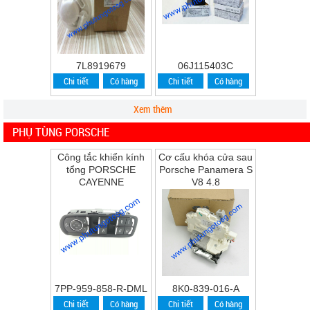
7L8919679
06J115403C
Chi tiết
Có hàng
Chi tiết
Có hàng
Xem thêm
PHỤ TÙNG PORSCHE
Công tắc khiển kính
Cơ cấu khóa cửa sau
tổng PORSCHE
Porsche Panamera S
CAYENNE
V8 4.8
7PP-959-858-R-DML
8K0-839-016-A
Chi tiết
Có hàng
Chi tiết
Có hàng